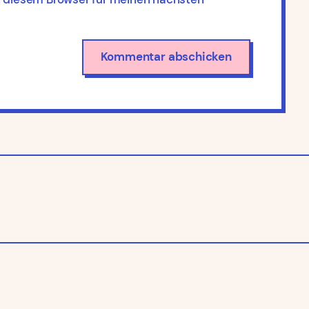
© 2023
Sandra Machel — Theme by
Anders Norén