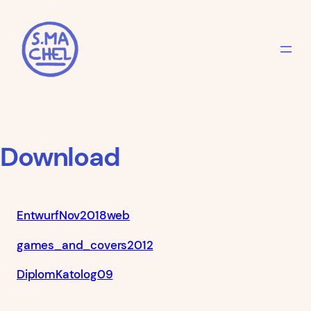
Zum
Inhalt
springen
Download
EntwurfNov2018web
games_and_covers2012
DiplomKatolog09